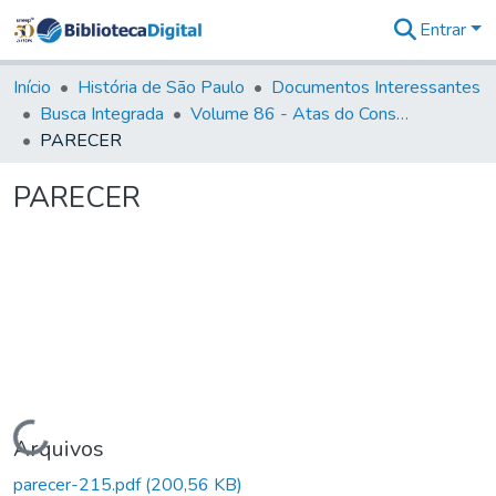
Entrar
Comunidades
&
Início
História de São Paulo
Documentos Interessantes
Coleções
Busca Integrada
Volume 86 - Atas do Conselho da Presidência da Província de São Paulo (1824-1829)
Tudo na
PARECER
Biblioteca
Digital
PARECER
Estatísticas
Carregando...
Arquivos
parecer-215.pdf
(200,56 KB)