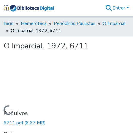
Entrar
Comunidades
&
Início
Hemeroteca
Periódicos Paulistas
O Imparcial
Coleções
O Imparcial, 1972, 6711
Tudo na
Biblioteca
O Imparcial, 1972, 6711
Digital
Estatísticas
Carregando...
Arquivos
6711.pdf
(6,67 MB)