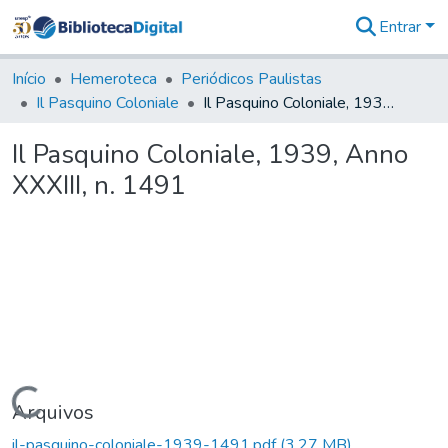
Entrar
Comunidades
&
Início
Hemeroteca
Periódicos Paulistas
Coleções
Il Pasquino Coloniale
Il Pasquino Coloniale, 1939, Anno XXXIII, n. 1491
Tudo na
Biblioteca
Il Pasquino Coloniale, 1939, Anno
Digital
XXXIII, n. 1491
Estatísticas
Carregando...
Arquivos
il-pasquino-coloniale-1939-1491.pdf
(3,27 MB)