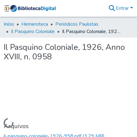
Entrar
Comunidades
&
Início
Hemeroteca
Periódicos Paulistas
Coleções
Il Pasquino Coloniale
Il Pasquino Coloniale, 1926, Anno XVIII, n. 0958
Tudo na
Biblioteca
Il Pasquino Coloniale, 1926, Anno
Digital
XVIII, n. 0958
Estatísticas
Carregando...
Arquivos
il-pasquino-coloniale-1926-958.pdf
(3,29 MB)