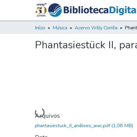
Início
Música
Acervo Willy Corrêa
Phantasiestück II, par
Carregando...
Arquivos
phantasiestuck_II_análises_awc.pdf
(1,08 MB)