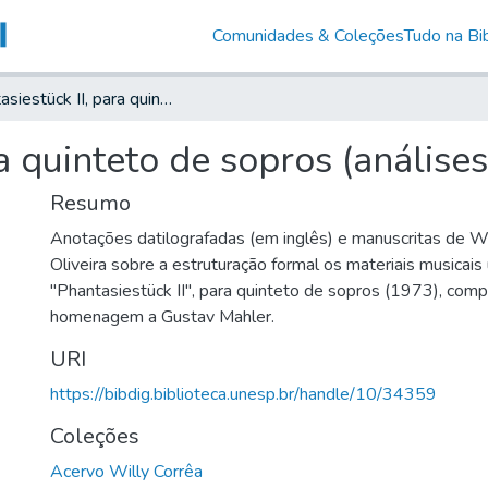
Comunidades & Coleções
Tudo na Bib
Phantasiestück II, para quinteto de sopros (análises)
a quinteto de sopros (análises
Resumo
Anotações datilografadas (em inglês) e manuscritas de Wi
Oliveira sobre a estruturação formal os materiais musicais
"Phantasiestück II", para quinteto de sopros (1973), com
homenagem a Gustav Mahler.
URI
https://bibdig.biblioteca.unesp.br/handle/10/34359
Coleções
Acervo Willy Corrêa