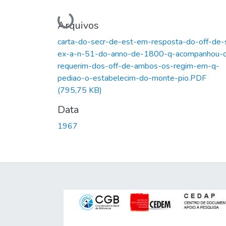
Carregando...
Arquivos
carta-do-secr-de-est-em-resposta-do-off-de-
ex-a-n-51-do-anno-de-1800-q-acompanhou-
requerim-dos-off-de-ambos-os-regim-em-q-
pediao-o-estabelecim-do-monte-pio.PDF
(795,75 KB)
Data
1967