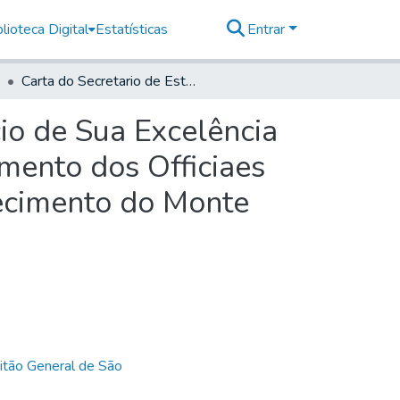
lioteca Digital
Estatísticas
Entrar
Carta do Secretario de Estado em resposta do Officio de Sua Excelência N.° 51 do anno de 1800 que acompanhou o requerimento dos Officiaes de ambos os Regimentos em que pedião o estabelecimento do Monte Pio.
io de Sua Excelência
mento dos Officiaes
ecimento do Monte
itão General de São