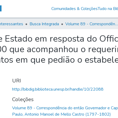
Comunidades & Coleções
Tudo na Bib
nteressantes
Busca Integrada
Volume 89 - Correspondência do então Governador e Capitão General de São Paulo, Antonio Manoel de Mello Castro (1797-1802)
e Estado em resposta do Offic
00 que acompanhou o requeri
tos em que pedião o estabel
URI
http://bibdig.biblioteca.unesp.br/handle/10/22088
Coleções
Volume 89 - Correspondência do então Governador e Cap
Paulo, Antonio Manoel de Mello Castro (1797-1802)