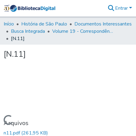
Entrar
Comunidades
&
Início
História de São Paulo
Documentos Interessantes
Coleções
Busca Integrada
Volume 19 - Correspondência do Capital General D. Luiz Antonio de Souza (1767- 70)
Tudo na
[N.11]
Biblioteca
Digital
[N.11]
Estatísticas
Carregando...
Arquivos
n11.pdf
(261,95 KB)