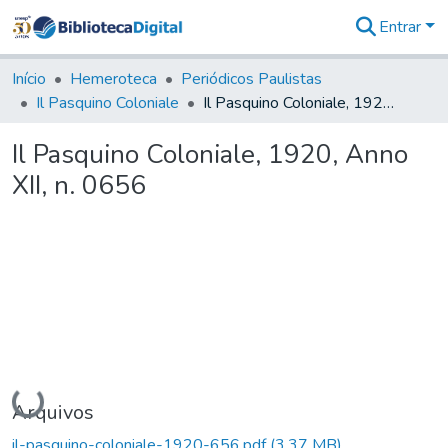
Entrar
Comunidades
&
Início
Hemeroteca
Periódicos Paulistas
Coleções
Il Pasquino Coloniale
Il Pasquino Coloniale, 1920, Anno XII, n. 0656
Tudo na
Biblioteca
Il Pasquino Coloniale, 1920, Anno
Digital
XII, n. 0656
Estatísticas
Carregando...
Arquivos
il-pasquino-coloniale-1920-656.pdf
(3,37 MB)