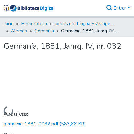
Entrar
Comunidades
&
Início
Hemeroteca
Jornais em Língua Estrangeira
Coleções
Alemão
Germania
Germania, 1881, Jahrg. IV, nr. 032
Tudo na
Biblioteca
Germania, 1881, Jahrg. IV, nr. 032
Digital
Estatísticas
Carregando...
Arquivos
germania-1881-0032.pdf
(583,66 KB)