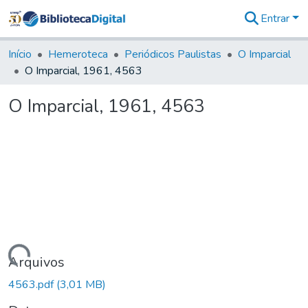
Entrar
Comunidades
&
Início
Hemeroteca
Periódicos Paulistas
O Imparcial
Coleções
O Imparcial, 1961, 4563
Tudo na
Biblioteca
O Imparcial, 1961, 4563
Digital
Estatísticas
Carregando...
Arquivos
4563.pdf
(3,01 MB)