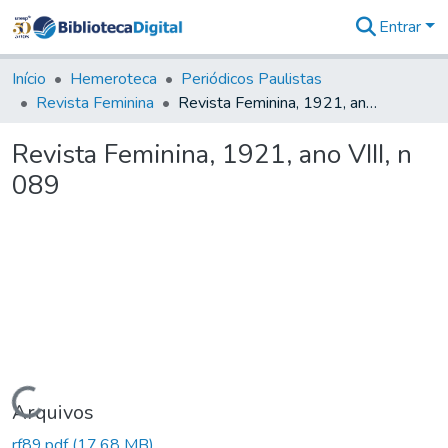
Entrar
Comunidades
&
Início
Hemeroteca
Periódicos Paulistas
Coleções
Revista Feminina
Revista Feminina, 1921, ano VIII, n 089
Tudo na
Biblioteca
Revista Feminina, 1921, ano VIII, n
Digital
089
Estatísticas
Carregando...
Arquivos
rf89.pdf
(17,68 MB)