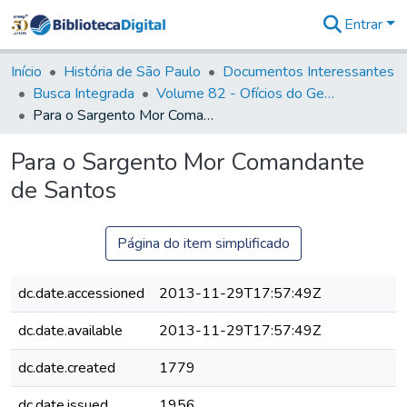
Entrar
Comunidades
&
Início
História de São Paulo
Documentos Interessantes
Coleções
Busca Integrada
Volume 82 - Ofícios do General Martim Lopes Lobo de Saldanha (Governador da Capitania): 1779- 1780
Tudo na
Para o Sargento Mor Comandante de Santos
Biblioteca
Digital
Para o Sargento Mor Comandante
Estatísticas
de Santos
Página do item simplificado
dc.date.accessioned
2013-11-29T17:57:49Z
dc.date.available
2013-11-29T17:57:49Z
dc.date.created
1779
dc.date.issued
1956