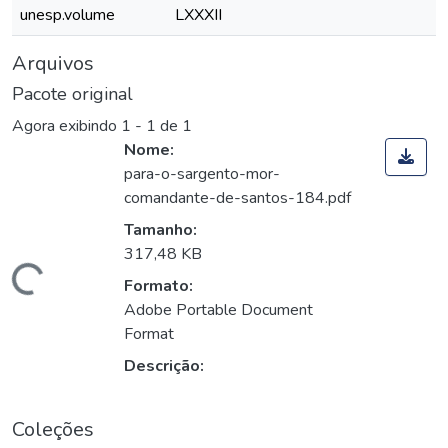
unesp.volume
LXXXII
Arquivos
Pacote original
Agora exibindo
1 - 1 de 1
Nome:
para-o-sargento-mor-
comandante-de-santos-184.pdf
Tamanho:
317,48 KB
Carregando...
Formato:
Adobe Portable Document
Format
Descrição:
Coleções