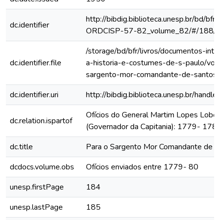
http://bibdig.biblioteca.unesp.br/bd/bf
dc.identifier
ORDCISP-57-82_volume_82/#/188/
/storage/bd/bfr/livros/documentos-int
dc.identifier.file
a-historia-e-costumes-de-s-paulo/vol
sargento-mor-comandante-de-santos
dc.identifier.uri
http://bibdig.biblioteca.unesp.br/hand
Ofícios do General Martim Lopes Lobo
dc.relation.ispartof
(Governador da Capitania): 1779- 178
dc.title
Para o Sargento Mor Comandante de S
dcdocs.volume.obs
Ofícios enviados entre 1779- 80
unesp.firstPage
184
unesp.lastPage
185