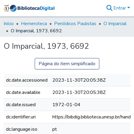
Entrar
Comunidades
&
Início
Hemeroteca
Periódicos Paulistas
O Imparcial
Coleções
O Imparcial, 1973, 6692
Tudo na
Biblioteca
O Imparcial, 1973, 6692
Digital
Estatísticas
Página do item simplificado
dc.date.accessioned
2023-11-30T20:05:38Z
dc.date.available
2023-11-30T20:05:38Z
dc.date.issued
1972-01-04
dc.identifier.uri
https://bibdig.biblioteca.unesp.br/han
dc.language.iso
pt