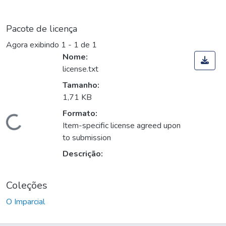
Pacote de licença
Agora exibindo
1 - 1 de 1
Nome:
license.txt
Tamanho:
1,71 KB
Formato:
Carregando...
Item-specific license agreed upon
to submission
Descrição:
Coleções
O Imparcial