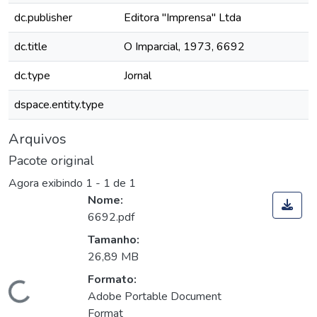
dc.publisher
Editora "Imprensa" Ltda
dc.title
O Imparcial, 1973, 6692
dc.type
Jornal
dspace.entity.type
Arquivos
Pacote original
Agora exibindo
1 - 1 de 1
Nome:
6692.pdf
Tamanho:
26,89 MB
Formato:
Carregando...
Adobe Portable Document
Format