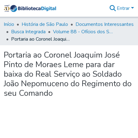
Entrar
Comunidades
&
Início
História de São Paulo
Documentos Interessantes
Coleções
Busca Integrada
Volume 88 - Ofícios dos Senhores Governadores Interinos da Capitania de São Paulo (1817- 1819)
Tudo na
Portaria ao Coronel Joaquim José Pinto de Moraes Leme para dar baixa do Real Serviço ao Soldado João Nepomuceno do Regimento do seu Comando
Biblioteca
Digital
Portaria ao Coronel Joaquim José
Estatísticas
Pinto de Moraes Leme para dar
baixa do Real Serviço ao Soldado
João Nepomuceno do Regimento do
seu Comando