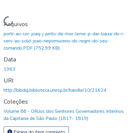
Carregando...
Arquivos
portr-ao-cor-joaq-j-pinto-de-mor-leme-p-dar-baixa-do-r-
serv-ao-sold-joao-nepomuceno-do-regm-do-seu-
comando.PDF
(752,99 KB)
Data
1963
URI
http://bibdig.biblioteca.unesp.br/handle/10/21624
Coleções
Volume 88 - Ofícios dos Senhores Governadores Interinos
da Capitania de São Paulo (1817- 1819)
Página do item completo