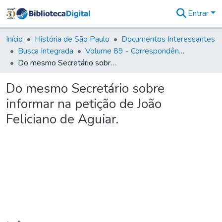
Entrar
Comunidades
&
Início
História de São Paulo
Documentos Interessantes
Coleções
Busca Integrada
Volume 89 - Correspondência do então Governador e Capitão General de São Paulo, Antonio Manoel de Mello Castro (1797-1802)
Tudo na
Do mesmo Secretário sobre informar na petição de João Feliciano de Aguiar.
Biblioteca
Digital
Do mesmo Secretário sobre
Estatísticas
informar na petição de João
Feliciano de Aguiar.
Carregando...