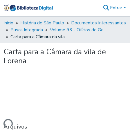
Entrar
Comunidades
&
Início
História de São Paulo
Documentos Interessantes
Coleções
Busca Integrada
Volume 93 - Ofícios do General D. Luiz em favor da praça do Iguatemi (1775)
Tudo na
Carta para a Câmara da vila de Lorena
Biblioteca
Digital
Carta para a Câmara da vila de
Estatísticas
Lorena
Arquivos