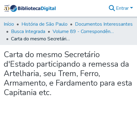
Entrar
Comunidades
&
Início
História de São Paulo
Documentos Interessantes
Coleções
Busca Integrada
Volume 89 - Correspondência do então Governador e Capitão General de São Paulo, Antonio Manoel de Mello Castro (1797-1802)
Tudo na
Carta do mesmo Secretário d'Estado participando a remessa da Artelharia, seu Trem, Ferro, Armamento, e Fardamento para esta Capitania etc.
Biblioteca
Digital
Carta do mesmo Secretário
Estatísticas
d'Estado participando a remessa da
Artelharia, seu Trem, Ferro,
Armamento, e Fardamento para esta
Capitania etc.