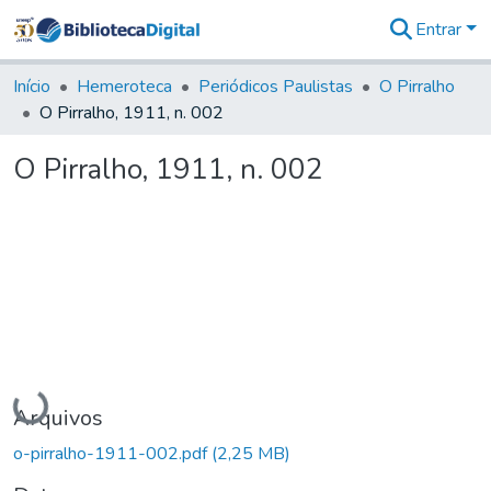
Entrar
Comunidades
&
Início
Hemeroteca
Periódicos Paulistas
O Pirralho
Coleções
O Pirralho, 1911, n. 002
Tudo na
Biblioteca
O Pirralho, 1911, n. 002
Digital
Estatísticas
Carregando...
Arquivos
o-pirralho-1911-002.pdf
(2,25 MB)