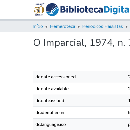
Início
Hemeroteca
Periódicos Paulistas
O Imparcial, 1974, n.
dc.date.accessioned
dc.date.available
dc.date.issued
dc.identifier.uri
dc.language.iso