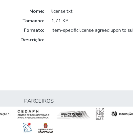
Nome:
license.txt
Tamanho:
1,71 KB
Formato:
Item-specific license agreed upon to s
Descrição:
PARCEIROS