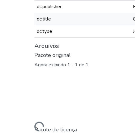
dc.publisher
dc.title
dc.type
J
Arquivos
Pacote original
Agora exibindo
1 - 1 de 1
Carregando...
Pacote de licença