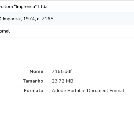
Editora “Imprensa” Ltda.
O Imparcial, 1974, n. 7165
ornal
Nome:
7165.pdf
Tamanho:
23,72 MB
Formato:
Adobe Portable Document Format