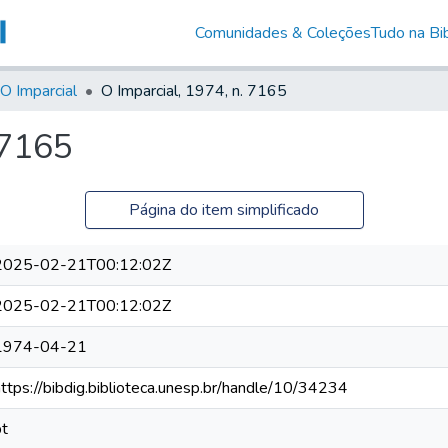
Comunidades & Coleções
Tudo na Bib
O Imparcial
O Imparcial, 1974, n. 7165
 7165
Página do item simplificado
2025-02-21T00:12:02Z
2025-02-21T00:12:02Z
1974-04-21
https://bibdig.biblioteca.unesp.br/handle/10/34234
pt