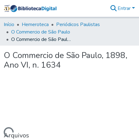
Entrar
Comunidades
&
Início
Hemeroteca
Periódicos Paulistas
Coleções
O Commercio de São Paulo
Tudo na
O Commercio de São Paulo, 1898, Ano VI, n. 1634
Biblioteca
Digital
O Commercio de São Paulo, 1898,
Estatísticas
Ano VI, n. 1634
Arquivos