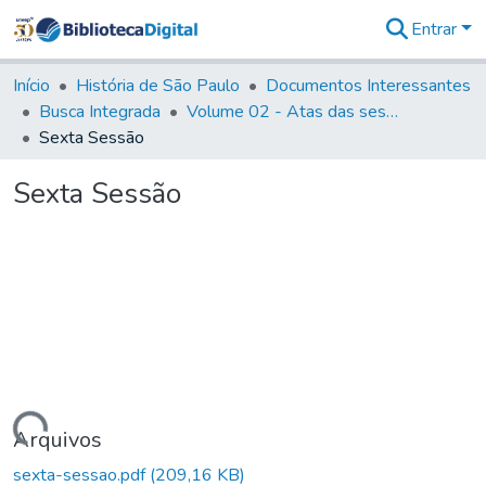
Entrar
Comunidades
&
Início
História de São Paulo
Documentos Interessantes
Coleções
Busca Integrada
Volume 02 - Atas das sessões do Governo Provisório de São Paulo (1821- 22)
Tudo na
Sexta Sessão
Biblioteca
Digital
Sexta Sessão
Estatísticas
Carregando...
Arquivos
sexta-sessao.pdf
(209,16 KB)