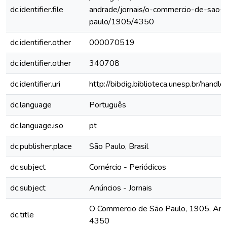
dc.identifier.file
andrade/jornais/o-commercio-de-sao-
paulo/1905/4350
dc.identifier.other
000070519
dc.identifier.other
340708
dc.identifier.uri
http://bibdig.biblioteca.unesp.br/hand
dc.language
Português
dc.language.iso
pt
dc.publisher.place
São Paulo, Brasil
dc.subject
Comércio - Periódicos
dc.subject
Anúncios - Jornais
O Commercio de São Paulo, 1905, Ano X
dc.title
4350