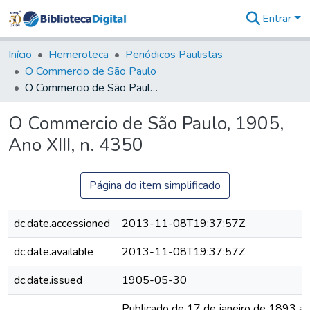
Entrar
Comunidades
&
Início
Hemeroteca
Periódicos Paulistas
Coleções
O Commercio de São Paulo
Tudo na
O Commercio de São Paulo, 1905, Ano XIII, n. 4350
Biblioteca
Digital
O Commercio de São Paulo, 1905,
Estatísticas
Ano XIII, n. 4350
Página do item simplificado
dc.date.accessioned
2013-11-08T19:37:57Z
dc.date.available
2013-11-08T19:37:57Z
dc.date.issued
1905-05-30
Publicado de 17 de janeiro de 1893 a