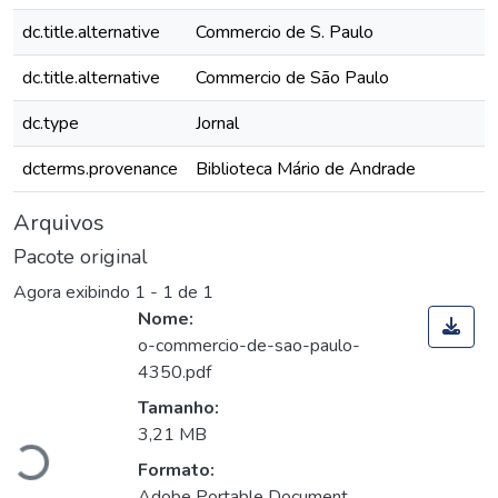
dc.title.alternative
Commercio de S. Paulo
dc.title.alternative
Commercio de São Paulo
dc.type
Jornal
dcterms.provenance
Biblioteca Mário de Andrade
Arquivos
Pacote original
Agora exibindo
1 - 1 de 1
Nome:
o-commercio-de-sao-paulo-
4350.pdf
Carregando...
Tamanho:
3,21 MB
Formato:
Adobe Portable Document