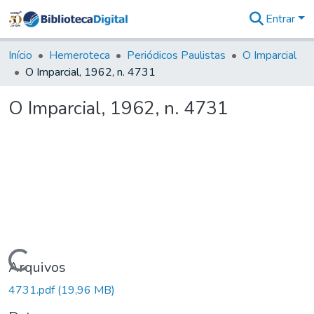
Entrar
Comunidades
&
Início
Hemeroteca
Periódicos Paulistas
O Imparcial
Coleções
O Imparcial, 1962, n. 4731
Tudo na
Biblioteca
O Imparcial, 1962, n. 4731
Digital
Estatísticas
Carregando...
Arquivos
4731.pdf
(19,96 MB)