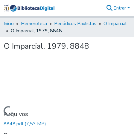
Entrar
Comunidades
&
Início
Hemeroteca
Periódicos Paulistas
O Imparcial
Coleções
O Imparcial, 1979, 8848
Tudo na
Biblioteca
O Imparcial, 1979, 8848
Digital
Estatísticas
Carregando...
Arquivos
8848.pdf
(7,53 MB)