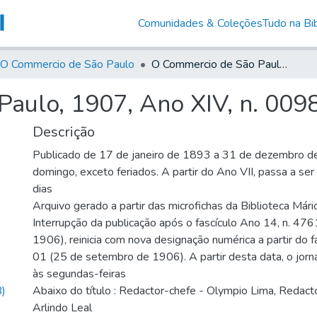
Comunidades & Coleções
Tudo na Bib
O Commercio de São Paulo
O Commercio de São Paulo, 1907, Ano XIV, n. 0098
aulo, 1907, Ano XIV, n. 009
Descrição
Publicado de 17 de janeiro de 1893 a 31 de dezembro d
domingo, exceto feriados. A partir do Ano VII, passa a se
dias
Arquivo gerado a partir das microfichas da Biblioteca Már
Interrupção da publicação após o fascículo Ano 14, n. 476
1906), reinicia com nova designação numérica a partir do f
01 (25 de setembro de 1906). A partir desta data, o jornal
às segundas-feiras
)
Abaixo do título : Redactor-chefe - Olympio Lima, Redacto
Arlindo Leal