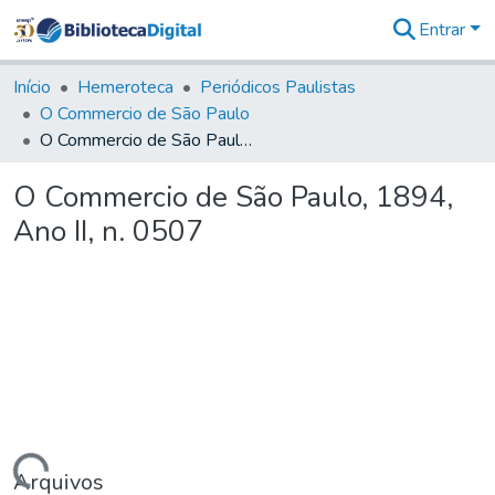
Entrar
Comunidades
&
Início
Hemeroteca
Periódicos Paulistas
Coleções
O Commercio de São Paulo
Tudo na
O Commercio de São Paulo, 1894, Ano II, n. 0507
Biblioteca
Digital
O Commercio de São Paulo, 1894,
Estatísticas
Ano II, n. 0507
Arquivos