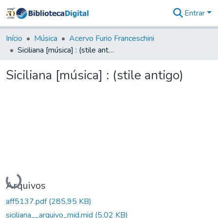
Entrar
Comunidades
&
Início
Música
Acervo Furio Franceschini
Coleções
Siciliana [música] : (stile antigo)
Tudo na
Biblioteca
Siciliana [música] : (stile antigo)
Digital
Estatísticas
Carregando...
Arquivos
aff5137.pdf
(285,95 KB)
siciliana__arquivo_mid.mid
(5,02 KB)