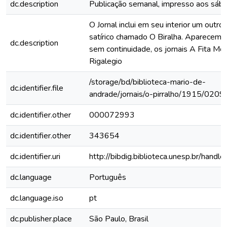
dc.description
Publicação semanal, impresso aos sáb
O Jornal inclui em seu interior um outro 
satírico chamado O Biralha. Aparecem
dc.description
sem continuidade, os jornais A Fita Mo
Rigalegio
/storage/bd/biblioteca-mario-de-
dc.identifier.file
andrade/jornais/o-pirralho/1915/0209
dc.identifier.other
000072993
dc.identifier.other
343654
dc.identifier.uri
http://bibdig.biblioteca.unesp.br/hand
dc.language
Português
dc.language.iso
pt
dc.publisher.place
São Paulo, Brasil