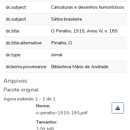
dc.subject
Caricaturas e desenhos humorísticos
dc.subject
Sátira brasileira
dc.title
O Pirralho, 1915, Anno IV, n. 185
dc.title.alternative
Pirralho, O
dc.type
Jornal
dcterms.provenance
Biblioteca Mário de Andrade
Arquivos
Pacote original
Agora exibindo
1 - 1 de 1
Nome:
o-pirralho-1915-185.pdf
Tamanho:
2,09 MB