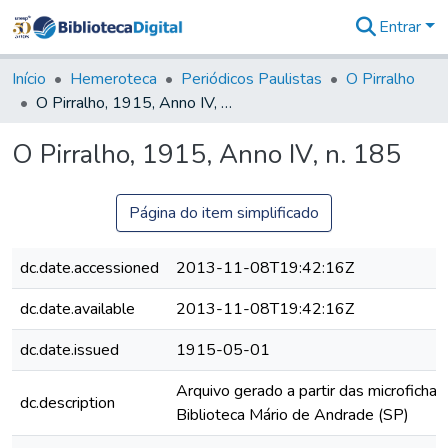
Entrar
Comunidades
&
Início
Hemeroteca
Periódicos Paulistas
O Pirralho
Coleções
O Pirralho, 1915, Anno IV, n. 185
Tudo na
Biblioteca
O Pirralho, 1915, Anno IV, n. 185
Digital
Estatísticas
Página do item simplificado
dc.date.accessioned
2013-11-08T19:42:16Z
dc.date.available
2013-11-08T19:42:16Z
dc.date.issued
1915-05-01
Arquivo gerado a partir das microfichas
dc.description
Biblioteca Mário de Andrade (SP)