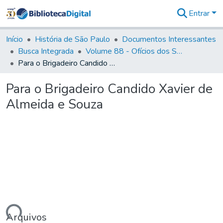
Entrar
Comunidades
&
Início
História de São Paulo
Documentos Interessantes
Coleções
Busca Integrada
Volume 88 - Ofícios dos Senhores Governadores Interinos da Capitania de São Paulo (1817- 1819)
Tudo na
Para o Brigadeiro Candido Xavier de Almeida e Souza
Biblioteca
Digital
Para o Brigadeiro Candido Xavier de
Estatísticas
Almeida e Souza
Arquivos