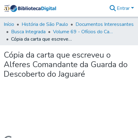
Entrar
Comunidades
&
Início
História de São Paulo
Documentos Interessantes
Coleções
Busca Integrada
Volume 69 - Ofícios do Capitão D. Luiz Antonio de Souza Botelho Mourão aos Vice-Reis e Ministros (1771-1772)
Tudo na
Cópia da carta que escreveu o Alferes Comandante da Guarda do Descoberto do Jaguaré
Biblioteca
Digital
Cópia da carta que escreveu o
Estatísticas
Alferes Comandante da Guarda do
Descoberto do Jaguaré