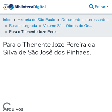
Entrar
Comunidades
&
Início
História de São Paulo
Documentos Interessantes
Coleções
Busca Integrada
Volume 81 - Ofícios do General Martim Lopes de Saldanha (Governador da Capitania)
Tudo na
Para o Thenente Joze Pereira da Silva de São Josê dos Pinhaes.
Biblioteca
Digital
Para o Thenente Joze Pereira da
Estatísticas
Silva de São Josê dos Pinhaes.
Arquivos