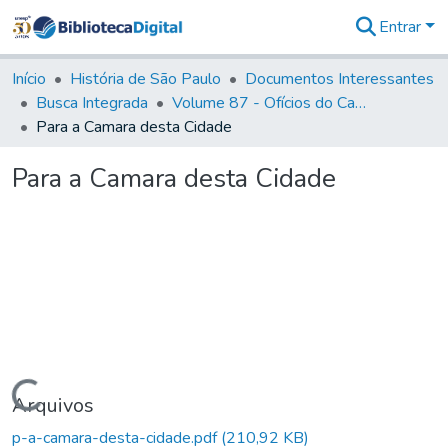
Entrar
Comunidades
&
Início
História de São Paulo
Documentos Interessantes
Coleções
Busca Integrada
Volume 87 - Ofícios do Capitão General Antonio Manoel de Melo Castro e Mendonça (1797- 1801)
Tudo na
Para a Camara desta Cidade
Biblioteca
Digital
Para a Camara desta Cidade
Estatísticas
Carregando...
Arquivos
p-a-camara-desta-cidade.pdf
(210,92 KB)