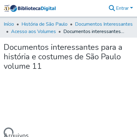
Entrar
Comunidades
&
Início
História de São Paulo
Documentos Interessantes
Coleções
Acesso aos Volumes
Documentos interessantes para a história e costumes de São Paulo volume 11
Tudo na
Biblioteca
Documentos interessantes para a
Digital
história e costumes de São Paulo
Estatísticas
volume 11
Arquivos