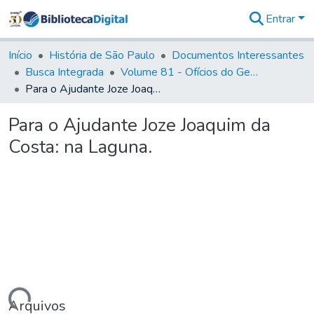
Entrar
Comunidades
&
Início
História de São Paulo
Documentos Interessantes
Coleções
Busca Integrada
Volume 81 - Ofícios do General Martim Lopes de Saldanha (Governador da Capitania)
Tudo na
Para o Ajudante Joze Joaquim da Costa: na Laguna.
Biblioteca
Digital
Para o Ajudante Joze Joaquim da
Estatísticas
Costa: na Laguna.
Arquivos