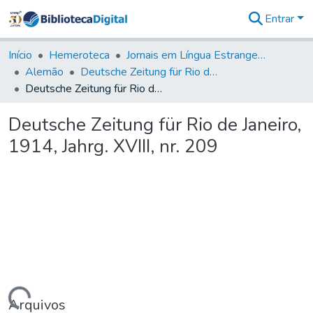
Entrar
Comunidades
&
Início
Hemeroteca
Jornais em Língua Estrangeira
Coleções
Alemão
Deutsche Zeitung für Rio de Janeiro
Tudo na
Deutsche Zeitung für Rio de Janeiro, 1914, Jahrg. XVIII, nr. 209
Biblioteca
Digital
Deutsche Zeitung für Rio de Janeiro,
Estatísticas
1914, Jahrg. XVIII, nr. 209
Arquivos