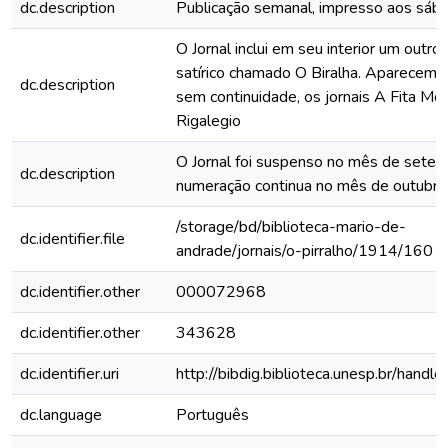
dc.description
Publicação semanal, impresso aos sáb
O Jornal inclui em seu interior um outro 
satírico chamado O Biralha. Aparecem
dc.description
sem continuidade, os jornais A Fita Mo
Rigalegio
O Jornal foi suspenso no mês de setem
dc.description
numeração continua no mês de outubro
/storage/bd/biblioteca-mario-de-
dc.identifier.file
andrade/jornais/o-pirralho/1914/160
dc.identifier.other
000072968
dc.identifier.other
343628
dc.identifier.uri
http://bibdig.biblioteca.unesp.br/hand
dc.language
Português