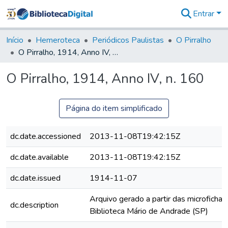
Entrar
Comunidades
&
Início
Hemeroteca
Periódicos Paulistas
O Pirralho
Coleções
O Pirralho, 1914, Anno IV, n. 160
Tudo na
Biblioteca
O Pirralho, 1914, Anno IV, n. 160
Digital
Estatísticas
Página do item simplificado
dc.date.accessioned
2013-11-08T19:42:15Z
dc.date.available
2013-11-08T19:42:15Z
dc.date.issued
1914-11-07
Arquivo gerado a partir das microfichas
dc.description
Biblioteca Mário de Andrade (SP)