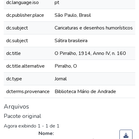
dc.language.iso
pt
dc.publisher.place
São Paulo, Brasil
dc.subject
Caricaturas e desenhos humorísticos
dc.subject
Sátira brasileira
dc.title
O Pirralho, 1914, Anno IV, n. 160
dc.title.alternative
Pirralho, O
dc.type
Jornal
dcterms.provenance
Biblioteca Mário de Andrade
Arquivos
Pacote original
Agora exibindo
1 - 1 de 1
Nome: