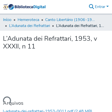
Entrar
Comunidades
&
Início
Hemeroteca
Canto Libertário (1906-1995)
Coleções
L’Adunata dei Refrattari
L’Adunata dei Refrattari, 1953, v XXXII, n 11
Tudo na
Biblioteca
L’Adunata dei Refrattari, 1953, v
Digital
XXXII, n 11
Estatísticas
ando...
Arquivos
l-adunata-dei-refrattari-1953-0011.pdf
(2,48 MB)