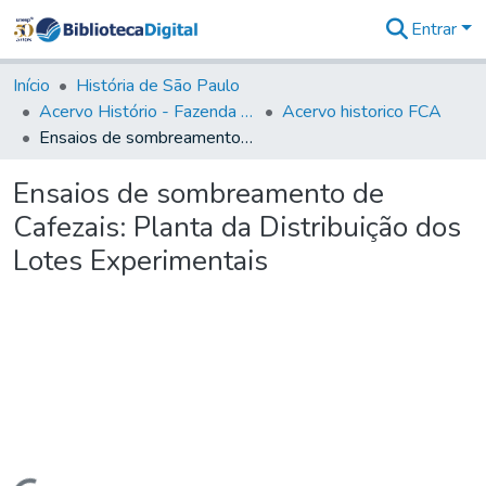
Entrar
Comunidades
&
Início
História de São Paulo
Coleções
Acervo Histório - Fazenda Lageado
Acervo historico FCA
Tudo na
Ensaios de sombreamento de Cafezais: Planta da Distribuição dos Lotes Experimentais
Biblioteca
Digital
Ensaios de sombreamento de
Estatísticas
Cafezais: Planta da Distribuição dos
Lotes Experimentais