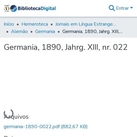
Entrar
Comunidades
&
Início
Hemeroteca
Jornais em Língua Estrangeira
Coleções
Alemão
Germania
Germania, 1890, Jahrg. XIII, nr. 022
Tudo na
Biblioteca
Germania, 1890, Jahrg. XIII, nr. 022
Digital
Estatísticas
Carregando...
Arquivos
germania-1890-0022.pdf
(882,67 KB)