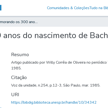
Comunidades & Coleções
Tudo na Bib
Comemorando os 300 anos do nascimento de Bach (a Bertold Brecht, in memoriam)
nos do nascimento de Bach (
Resumo
Artigo publicado por Willy Corrêa de Oliveira no periódic
1985.
Citação
Voz da unidade, n.254, p.12-3, São Paulo, mar. 1985.
URI
https://bibdig.biblioteca.unesp.br/handle/10/34342