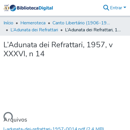
Entrar
Comunidades
&
Início
Hemeroteca
Canto Libertário (1906-1995)
Coleções
L’Adunata dei Refrattari
L’Adunata dei Refrattari, 1957, v XXXVI, n 14
Tudo na
Biblioteca
L’Adunata dei Refrattari, 1957, v
Digital
XXXVI, n 14
Estatísticas
gando...
Arquivos
l-adunata-dei-refrattari-1957-0014.pdf
(2,4 MB)