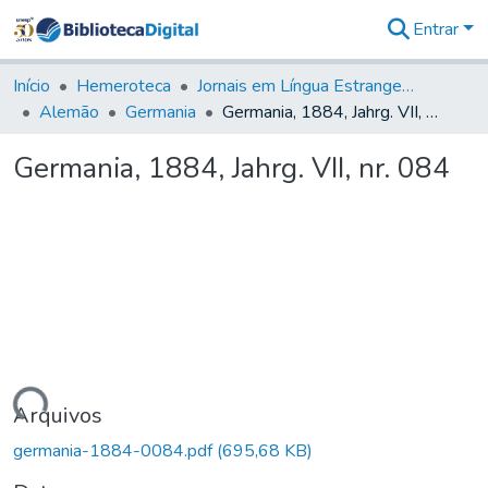
Entrar
Comunidades
&
Início
Hemeroteca
Jornais em Língua Estrangeira
Coleções
Alemão
Germania
Germania, 1884, Jahrg. VII, nr. 084
Tudo na
Biblioteca
Germania, 1884, Jahrg. VII, nr. 084
Digital
Estatísticas
egando...
Arquivos
germania-1884-0084.pdf
(695,68 KB)