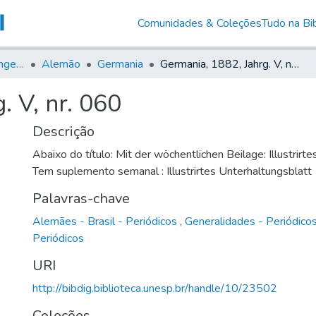
Comunidades & Coleções
Tudo na Bib
Jornais em Língua Estrangeira
Alemão
Germania
Germania, 1882, Jahrg. V, nr. 060
. V, nr. 060
Descrição
Abaixo do título: Mit der wöchentlichen Beilage: Illustrirt
Tem suplemento semanal : Illustrirtes Unterhaltungsblatt
Palavras-chave
Alemães - Brasil - Periódicos
,
Generalidades - Periódico
Periódicos
URI
http://bibdig.biblioteca.unesp.br/handle/10/23502
Coleções