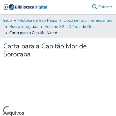
Entrar
Comunidades
&
Início
História de São Paulo
Documentos Interessantes
Coleções
Busca Integrada
Volume 92 - Ofícios do General D. Luiz aos diversos funcionários da Capitania (1768- 1772)
Tudo na
Carta para a Capitão Mor de Sorocaba
Biblioteca
Digital
Carta para a Capitão Mor de
Estatísticas
Sorocaba
Carregando...
Arquivos