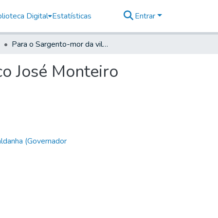
lioteca Digital
Estatísticas
Entrar
Para o Sargento-mor da vila de Paranaguá Francisco José Monteiro
co José Monteiro
aldanha (Governador