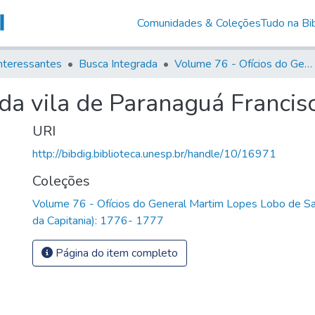
Comunidades & Coleções
Tudo na Bib
nteressantes
Busca Integrada
Volume 76 - Ofícios do General Martim Lopes Lobo de Saldanha (Governador da Capitania): 1776- 1777
da vila de Paranaguá Francis
URI
http://bibdig.biblioteca.unesp.br/handle/10/16971
Coleções
Volume 76 - Ofícios do General Martim Lopes Lobo de S
da Capitania): 1776- 1777
Página do item completo