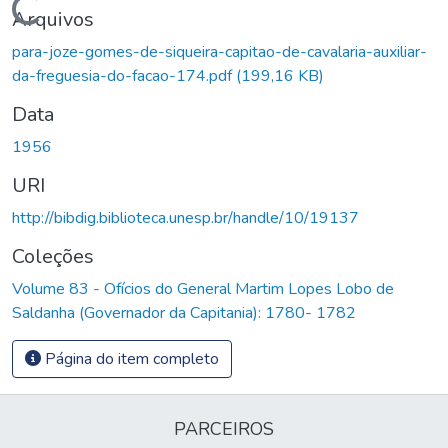
Carregando...
Arquivos
para-joze-gomes-de-siqueira-capitao-de-cavalaria-auxiliar-
da-freguesia-do-facao-174.pdf
(199,16 KB)
Data
1956
URI
http://bibdig.biblioteca.unesp.br/handle/10/19137
Coleções
Volume 83 - Ofícios do General Martim Lopes Lobo de
Saldanha (Governador da Capitania): 1780- 1782
Página do item completo
PARCEIROS