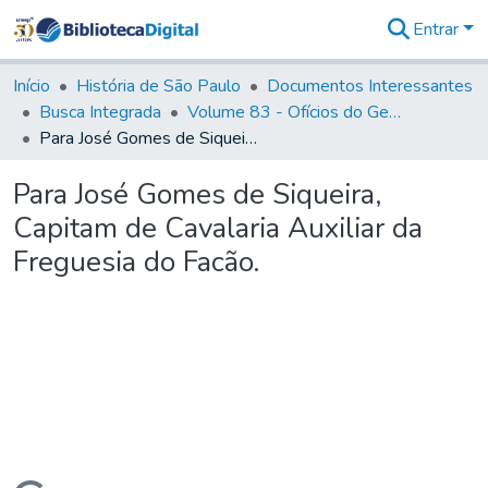
Entrar
Comunidades
&
Início
História de São Paulo
Documentos Interessantes
Coleções
Busca Integrada
Volume 83 - Ofícios do General Martim Lopes Lobo de Saldanha (Governador da Capitania): 1780- 1782
Tudo na
Para José Gomes de Siqueira, Capitam de Cavalaria Auxiliar da Freguesia do Facão.
Biblioteca
Digital
Para José Gomes de Siqueira,
Estatísticas
Capitam de Cavalaria Auxiliar da
Freguesia do Facão.