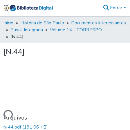
Entrar
Comunidades
&
Início
História de São Paulo
Documentos Interessantes
Coleções
Busca Integrada
Volume 14 - CORRESPONDENCIAS DIVERSAS
Tudo na
[N.44]
Biblioteca
Digital
[N.44]
Estatísticas
gando...
Arquivos
n-44.pdf
(191,06 KB)