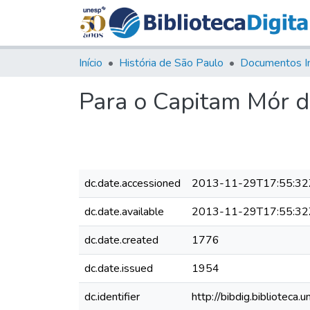
Início
História de São Paulo
Documentos I
Para o Capitam Mór d
dc.date.accessioned
2013-11-29T17:55:32
dc.date.available
2013-11-29T17:55:32
dc.date.created
1776
dc.date.issued
1954
dc.identifier
http://bibdig.bibliote