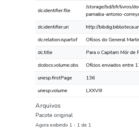
/storage/bd/bfr/livros/
dc.identifier.file
parnaiba-antonio-corre
dc.identifier.uri
http://bibdig.biblioteca
dc.relation.ispartof
Ofícios do General Mar
dc.title
Para o Capitam Mór de P
dcdocs.volume.obs
Ofícios enviados entre 
unesp.firstPage
136
unesp.volume
LXXVIII
Arquivos
Pacote original
Agora exibindo
1 - 1 de 1