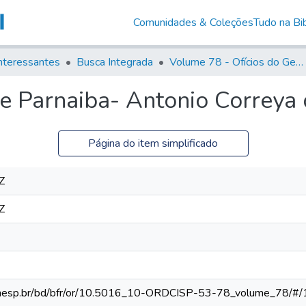
Comunidades & Coleções
Tudo na Bib
nteressantes
Busca Integrada
Volume 78 - Ofícios do General Martim Lopes Lobo de Saldanha (1777)
e Parnaiba- Antonio Correya 
Página do item simplificado
Z
Z
ca.unesp.br/bd/bfr/or/10.5016_10-ORDCISP-53-78_volume_78/#/