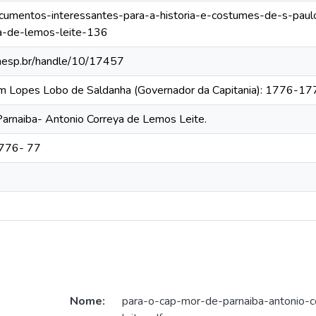
documentos-interessantes-para-a-historia-e-costumes-de-s-paulo
ya-de-lemos-leite-136
.unesp.br/handle/10/17457
tim Lopes Lobo de Saldanha (Governador da Capitania): 1776-1
arnaiba- Antonio Correya de Lemos Leite.
1776- 77
Nome:
para-o-cap-mor-de-parnaiba-antonio-