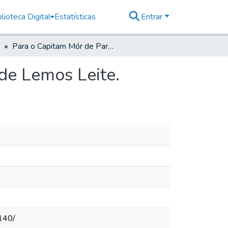
lioteca Digital
Estatísticas
Entrar
Para o Capitam Mór de Parnaiba- Antonio Correya de Lemos Leite.
de Lemos Leite.
140/