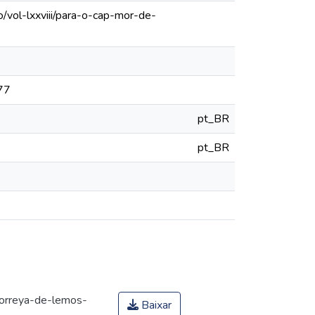
/vol-lxxviii/para-o-cap-mor-de-
777
pt_BR
pt_BR
correya-de-lemos-
Baixar