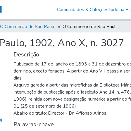
Comunidades & Coleções
Tudo na Bib
O Commercio de São Paulo
O Commercio de São Paulo, 1902, Ano X, n. 3027
aulo, 1902, Ano X, n. 3027
Descrição
Publicado de 17 de janeiro de 1893 a 31 de dezembro d
domingo, exceto feriados. A partir do Ano VII, passa a se
dias
Arquivo gerado a partir das microfichas da Biblioteca Már
Interrupção da publicação após o fascículo Ano 14, n. 476
1906), reinicia com nova designação numérica a partir do f
01 (25 de setembro de 1906)
Abaixo do título: Director - Dr. Affonso Arinos
)
Palavras-chave