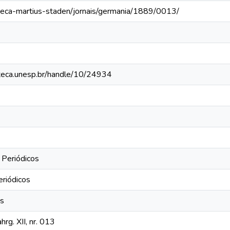
oteca-martius-staden/jornais/germania/1889/0013/
ioteca.unesp.br/handle/10/24934
 Periódicos
eriódicos
os
rg. XII, nr. 013