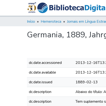
Início
Hemeroteca
Germania, 1889, Jahrg.
dc.date.accessioned
2013-12-16T13:
dc.date.available
2013-12-16T13:
dc.date.issued
1889-02-13
dc.description
Abaixo do título: 
dc.description
Tem suplemento sem