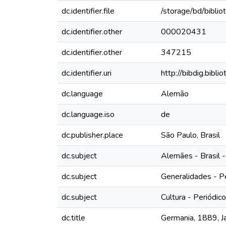
dc.identifier.file
/storage/bd/bibli
dc.identifier.other
000020431
dc.identifier.other
347215
dc.identifier.uri
http://bibdig.bibl
dc.language
Alemão
dc.language.iso
de
dc.publisher.place
São Paulo, Brasil
dc.subject
Alemães - Brasil -
dc.subject
Generalidades - P
dc.subject
Cultura - Periódic
dc.title
Germania, 1889, Jah