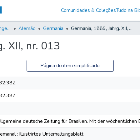
Comunidades & Coleções
Tudo na Bib
Jornais em Língua Estrangeira
Alemão
Germania
Germania, 1889, Jahrg. XII, nr. 013
 XII, nr. 013
Página do item simplificado
32:38Z
32:38Z
Allgemeine deutsche Zeitung für Brasilien. Mit der wöchentlichen B
anal : Illustrirtes Unterhaltungsblatt