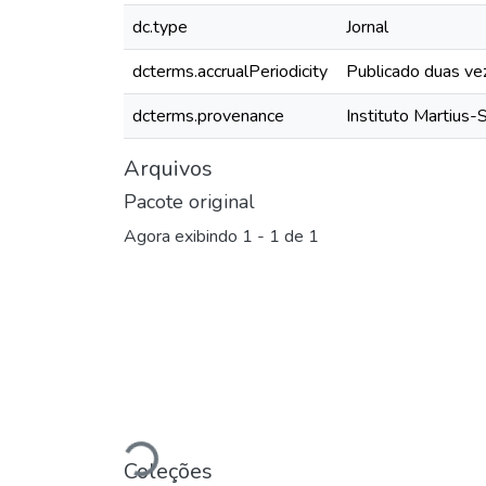
dc.type
Jornal
dcterms.accrualPeriodicity
Publicado duas ve
dcterms.provenance
Instituto Martius-
Arquivos
Pacote original
Agora exibindo
1 - 1 de 1
Carregando...
Coleções